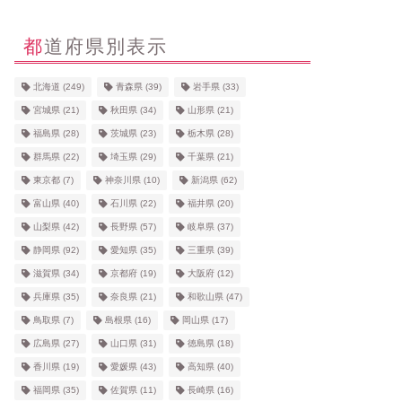
都道府県別表示
北海道
(249)
青森県
(39)
岩手県
(33)
宮城県
(21)
秋田県
(34)
山形県
(21)
福島県
(28)
茨城県
(23)
栃木県
(28)
群馬県
(22)
埼玉県
(29)
千葉県
(21)
東京都
(7)
神奈川県
(10)
新潟県
(62)
富山県
(40)
石川県
(22)
福井県
(20)
山梨県
(42)
長野県
(57)
岐阜県
(37)
静岡県
(92)
愛知県
(35)
三重県
(39)
滋賀県
(34)
京都府
(19)
大阪府
(12)
兵庫県
(35)
奈良県
(21)
和歌山県
(47)
鳥取県
(7)
島根県
(16)
岡山県
(17)
広島県
(27)
山口県
(31)
徳島県
(18)
香川県
(19)
愛媛県
(43)
高知県
(40)
福岡県
(35)
佐賀県
(11)
長崎県
(16)