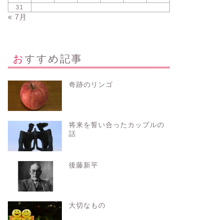
31
« 7月
おすすめ記事
奇跡のリンゴ
将来を誓い合ったカップルの
話
後藤新平
大切なもの