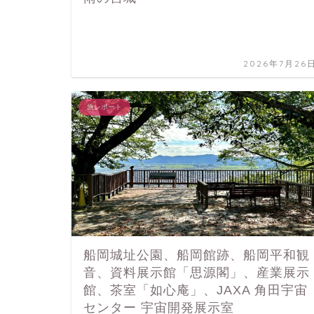
2026年7月26
旅レポート
船岡城址公園、船岡館跡、船岡平和観
音、資料展示館「思源閣」、産業展示
館、茶室「如心庵」、JAXA 角田宇宙
センター 宇宙開発展示室