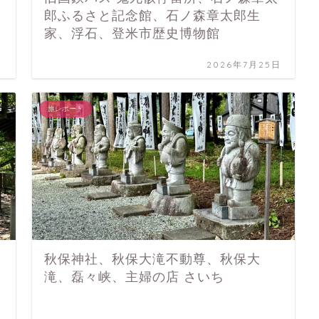
郎ふるさと記念館、石ノ森章太郎生
家、浮石、登米市歴史博物館
日
2026年7月25日
旅レポート
秋保神社、秋保大滝不動尊、秋保大
滝、磊々峡、主婦の店 さいち