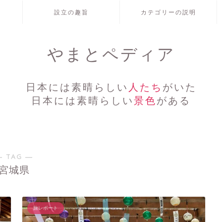
設立の趣旨
カテゴリーの説明
やまとペディア
日本には素晴らしい
人たち
がいた
日本には素晴らしい
景色
がある
― TAG ―
宮城県
旅レポート