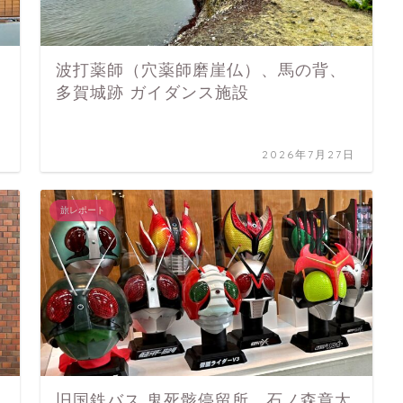
波打薬師（穴薬師磨崖仏）、馬の背、
多賀城跡 ガイダンス施設
日
2026年7月27日
旅レポート
旧国鉄バス 鬼死骸停留所、石ノ森章太