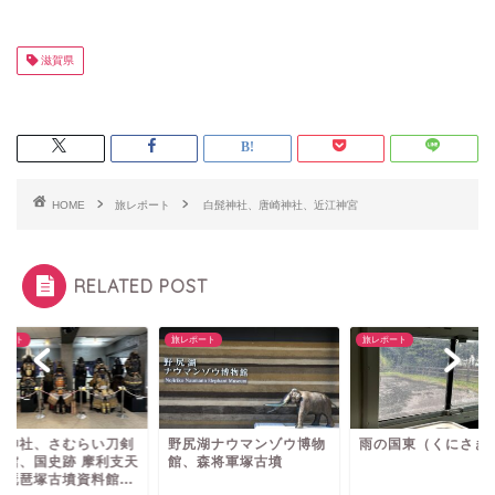
滋賀県
HOME
旅レポート
白髭神社、唐崎神社、近江神宮
RELATED POST
ポート
旅レポート
旅レポート
尻湖ナウマンゾウ博物
雨の国東（くにさき）
須賀神社、さむらい
、森将軍塚古墳
博物館、国史跡 摩利
塚・琵琶塚古墳資料館.