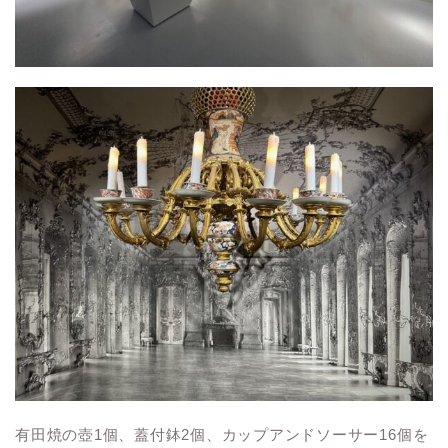
有田焼の壺1個、蓋付鉢2個、カップアンドソーサー16個を