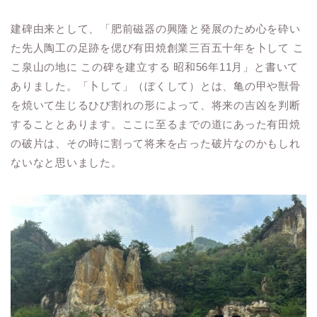
建碑由来として、「肥前磁器の興隆と発展のため心を砕い
た先人陶工の足跡を偲び有田焼創業三百五十年を卜して こ
こ泉山の地に この碑を建立する 昭和56年11月」と書いて
ありました。「卜して」（ぼくして）とは、亀の甲や獣骨
を焼いて生じるひび割れの形によって、将来の吉凶を判断
することとあります。ここに至るまでの道にあった有田焼
の破片は、その時に割って将来を占った破片なのかもしれ
ないなと思いました。