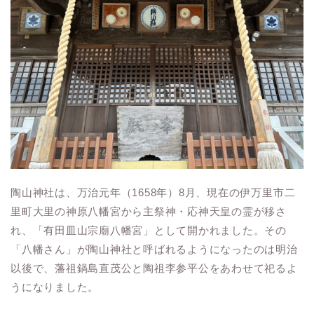
陶山神社は、万治元年（1658年）8月、現在の伊万里市二
里町大里の神原八幡宮から主祭神・応神天皇の霊が移さ
れ、「有田皿山宗廟八幡宮」として開かれました。その
「八幡さん」が陶山神社と呼ばれるようになったのは明治
以後で、藩祖鍋島直茂公と陶祖李参平公をあわせて祀るよ
うになりました。