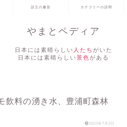
設立の趣旨
カテゴリーの説明
やまとペディア
日本には素晴らしい
人たち
がいた
日本には素晴らしい
景色
がある
モ飲料の湧き水、豊浦町森林
2023年7月3日