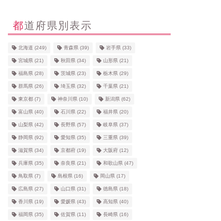
都道府県別表示
北海道
(249)
青森県
(39)
岩手県
(33)
宮城県
(21)
秋田県
(34)
山形県
(21)
福島県
(28)
茨城県
(23)
栃木県
(29)
群馬県
(26)
埼玉県
(32)
千葉県
(21)
東京都
(7)
神奈川県
(10)
新潟県
(62)
富山県
(40)
石川県
(22)
福井県
(20)
山梨県
(42)
長野県
(57)
岐阜県
(37)
静岡県
(92)
愛知県
(35)
三重県
(39)
滋賀県
(34)
京都府
(19)
大阪府
(12)
兵庫県
(35)
奈良県
(21)
和歌山県
(47)
鳥取県
(7)
島根県
(16)
岡山県
(17)
広島県
(27)
山口県
(31)
徳島県
(18)
香川県
(19)
愛媛県
(43)
高知県
(40)
福岡県
(35)
佐賀県
(11)
長崎県
(16)