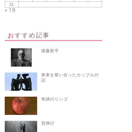
31
« 7月
おすすめ記事
後藤新平
将来を誓い合ったカップルの
話
奇跡のリンゴ
背伸び