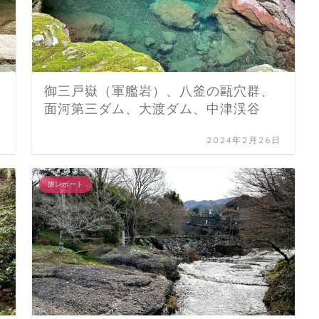
御三戸嶽（軍艦岩）、八釜の甌穴群、
面河第三ダム、大渡ダム、中津渓谷
日
2024年2月26日
旅レポート