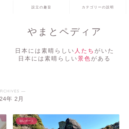
設立の趣旨
カテゴリーの説明
やまとペディア
日本には素晴らしい
人たち
がいた
日本には素晴らしい
景色
がある
RCHIVES ―
024年 2月
旅レポート