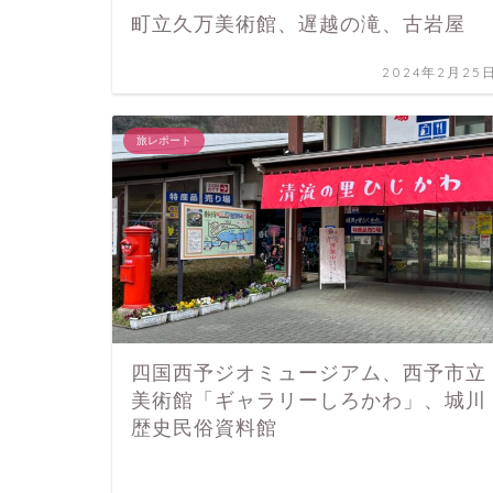
町立久万美術館、遅越の滝、古岩屋
2024年2月25
旅レポート
四国西予ジオミュージアム、西予市立
美術館「ギャラリーしろかわ」、城川
歴史民俗資料館