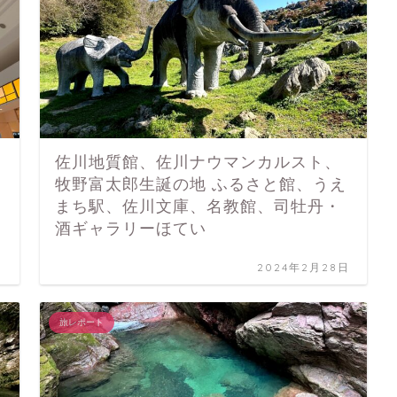
佐川地質館、佐川ナウマンカルスト、
牧野富太郎生誕の地 ふるさと館、うえ
まち駅、佐川文庫、名教館、司牡丹・
酒ギャラリーほてい
日
2024年2月28日
旅レポート