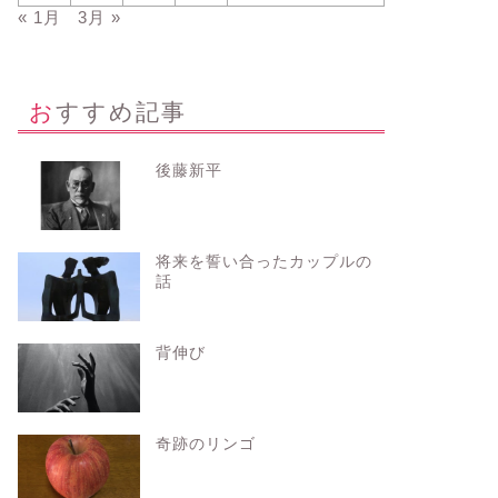
« 1月
3月 »
おすすめ記事
後藤新平
将来を誓い合ったカップルの
話
背伸び
奇跡のリンゴ