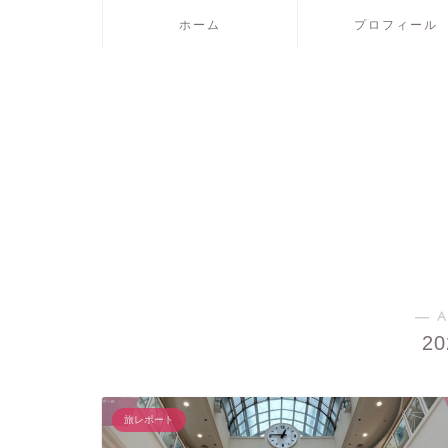
ホーム
プロフィール
― A
2
旅レポート