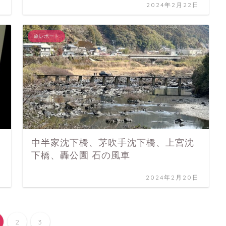
日
2024年2月22日
旅レポート
中半家沈下橋、茅吹手沈下橋、上宮沈
下橋、轟公園 石の風車
日
2024年2月20日
2
3