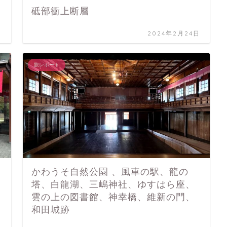
砥部衝上断層
日
2024年2月24日
旅レポート
かわうそ自然公園 、風車の駅、龍の
塔、白龍湖、三嶋神社、ゆすはら座、
雲の上の図書館、神幸橋、維新の門、
和田城跡