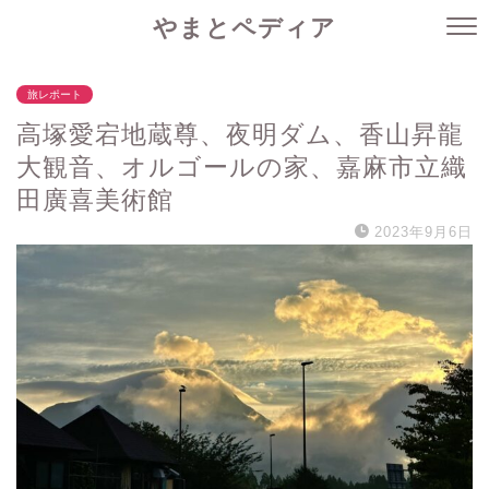
やまとペディア
旅レポート
高塚愛宕地蔵尊、夜明ダム、香山昇龍
大観音、オルゴールの家、嘉麻市立織
田廣喜美術館
2023年9月6日