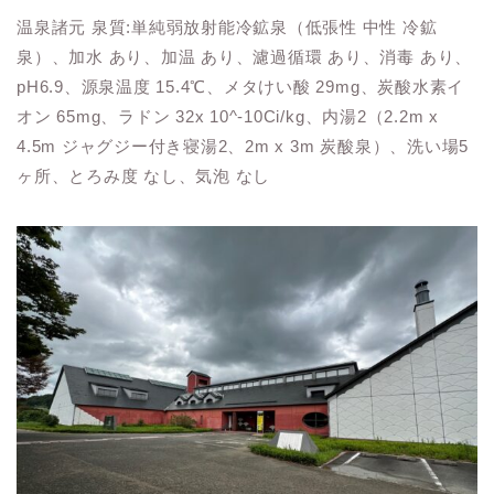
温泉諸元 泉質:単純弱放射能冷鉱泉（低張性 中性 冷鉱
泉）、加水 あり、加温 あり、濾過循環 あり、消毒 あり、
pH6.9、源泉温度 15.4℃、メタけい酸 29mg、炭酸水素イ
オン 65mg、ラドン 32x 10^-10Ci/kg、内湯2（2.2m x
4.5m ジャグジー付き寝湯2、2m x 3m 炭酸泉）、洗い場5
ヶ所、とろみ度 なし、気泡 なし