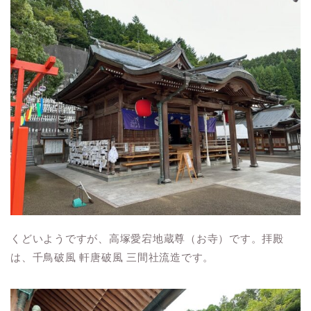
くどいようですが、高塚愛宕地蔵尊（お寺）です。拝殿
は、千鳥破風 軒唐破風 三間社流造です。