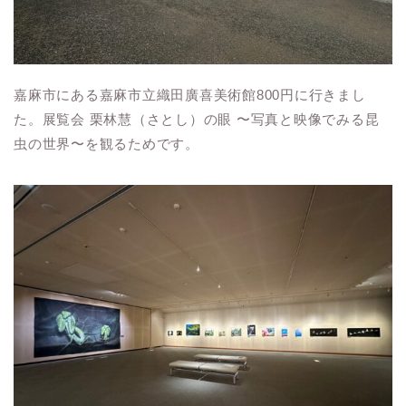
嘉麻市にある嘉麻市立織田廣喜美術館
800
円に行きまし
た。展覧会 栗林慧（さとし）の眼 〜写真と映像でみる昆
虫の世界〜を観るためです。