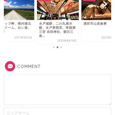
戸城跡、二の丸展示
酒田市山居倉庫
ノシャップ岬、稚内
、水戸東照宮、常陸第
防波堤ドーム、白い
宮 吉田神社、朝日三
宗谷岬
.
2021年8月20日
2021年
2025年8月19日
COMMENT