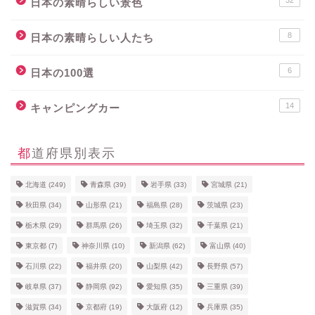
32
日本の素晴らしい景色
8
日本の素晴らしい人たち
6
日本の100選
14
キャンピングカー
都道府県別表示
北海道
(249)
青森県
(39)
岩手県
(33)
宮城県
(21)
秋田県
(34)
山形県
(21)
福島県
(28)
茨城県
(23)
栃木県
(29)
群馬県
(26)
埼玉県
(32)
千葉県
(21)
東京都
(7)
神奈川県
(10)
新潟県
(62)
富山県
(40)
石川県
(22)
福井県
(20)
山梨県
(42)
長野県
(57)
岐阜県
(37)
静岡県
(92)
愛知県
(35)
三重県
(39)
滋賀県
(34)
京都府
(19)
大阪府
(12)
兵庫県
(35)