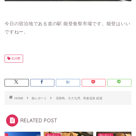
今日の宿泊地である道の駅 能登食祭市場です。能登はいい
ですねー。
石川県
HOME
旅レポート
見附島、九十九湾、和倉温泉 総湯
RELATED POST
ポート
旅レポート
旅レポート