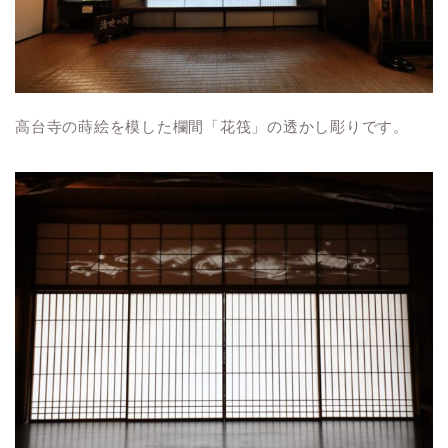
高台寺の蒔絵を模した欄間「花筏」の透かし彫りです。