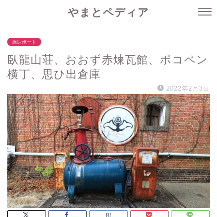
やまとペディア
旅レポート
臥龍山荘、おおず赤煉瓦館、ポコペン
横丁、思ひ出倉庫
2022年2月3日