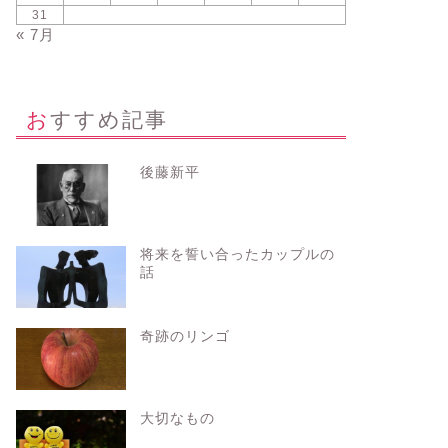
31
« 7月
おすすめ記事
後藤新平
将来を誓い合ったカップルの
話
奇跡のリンゴ
大切なもの