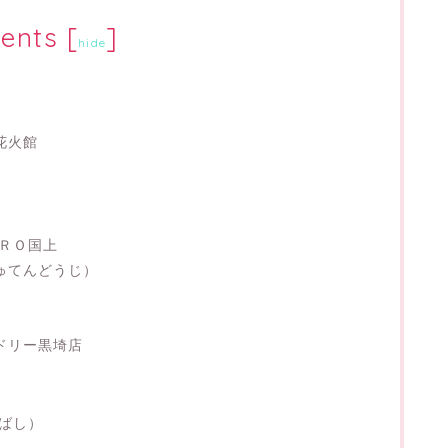
ents
[
]
hide
花火館
ＩＲＯ国上
ゅてんどうじ）
ドリー黒埼店
しばし）