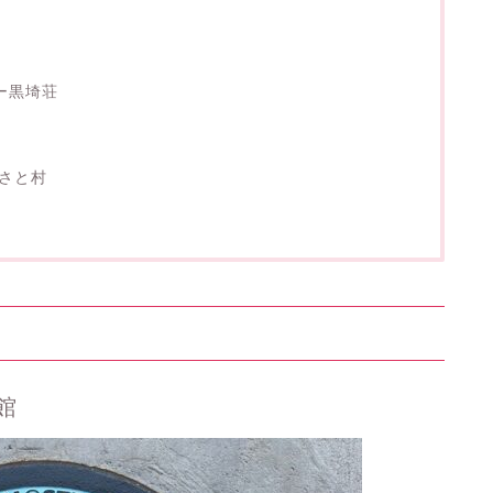
ー黒埼荘
るさと村
館