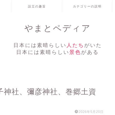
設立の趣旨
カテゴリーの説明
やまとペディア
日本には素晴らしい
人たち
がいた
日本には素晴らしい
景色
がある
童子神社、彌彦神社、巻郷土資
2026年5月20日