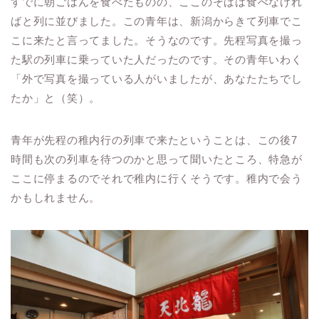
すでに朝ごはんを食べたものの、ここのそばは食べなけれ
ばと列に並びました。この青年は、新潟からきて列車でこ
こに来たと言ってました。そうなのです。先程写真を撮っ
た駅の列車に乗っていた人だったのです。その青年いわく
「外で写真を撮っている人がいましたが、あなたたちでし
たか」と（笑）。
青年が先程の稚内行の列車で来たということは、この後7
時間も次の列車を待つのかと思って聞いたところ、特急が
ここに停まるのでそれで稚内に行くそうです。稚内で会う
かもしれません。