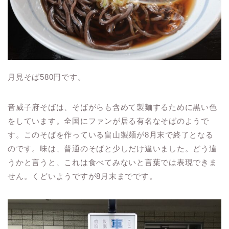
月見そば
580
円です。
音威子府そばは、そばがらも含めて製麺するために黒い色
をしています。全国にファンが居る有名なそばのようで
す。このそばを作っている畠山製麺が8月末で終了となる
のです。味は、普通のそばと少しだけ違いました。どう違
うかと言うと、これは食べてみないと言葉では表現できま
せん。くどいようですが8月末までです。