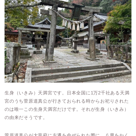
生身（いきみ）天満宮です。日本全国に1万2千社ある天満
宮のうち菅原道真公が行きておられる時からお祀りされた
のは唯一この生身天満宮だけです。それが生身（いきみ）
の由来だそうです。
菅原道真公が大宰府に左遷を命ぜられた際に、八男をかく