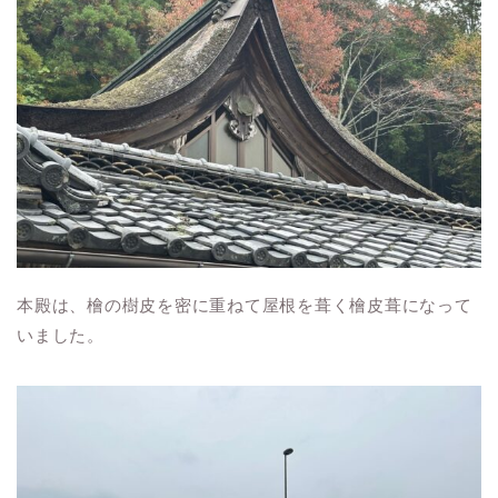
本殿は、檜の樹皮を密に重ねて屋根を葺く檜皮葺になって
いました。