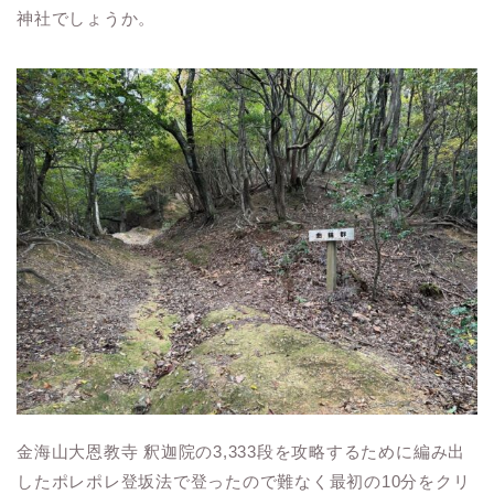
神社でしょうか。
金海山大恩教寺 釈迦院の3,333段を攻略するために編み出
したポレポレ登坂法で登ったので難なく最初の10分をクリ