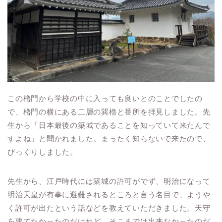
この櫓門から学校の中に入っても良いとのことでしたの
で、櫓門の横にある二層の巽櫓と番所を拝見しました。先
生から「日本最後の築城であることを知っていて来たんで
すよね」と聞かれました。まったく知らないで来たので、
びっくりしました。
先生から、江戸時代には築城の許可がでず、明治になって
明治天皇が有事に避難されるところと言う名目で、ようや
く許可が出たという話などを教えていただきました。天守
を建てたかったのだけれど、そこまでは出来なかったのだ