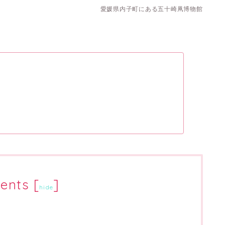
愛媛県内子町にある五十崎凧博物館
ents
[
]
hide