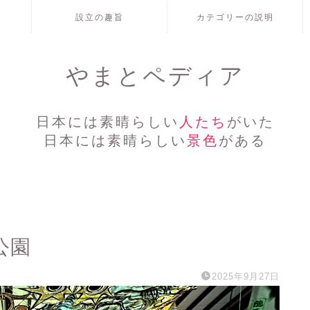
設立の趣旨
カテゴリーの説明
やまとペディア
日本には素晴らしい
人たち
がいた
日本には素晴らしい
景色
がある
公園
2025年9月27日