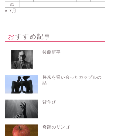
31
« 7月
おすすめ記事
後藤新平
将来を誓い合ったカップルの
話
背伸び
奇跡のリンゴ