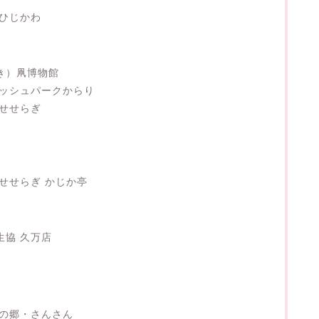
里ひじかわ
き）凧博物館
レッシュパークからり
郷せせらぎ
せせらぎ かじか亭
生協 久万店
空の郷・さんさん