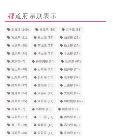
都道府県別表示
北海道
(249)
青森県
(39)
岩手県
(33)
宮城県
(21)
秋田県
(34)
山形県
(21)
福島県
(28)
茨城県
(23)
栃木県
(29)
群馬県
(24)
埼玉県
(31)
千葉県
(21)
東京都
(7)
神奈川県
(10)
新潟県
(62)
富山県
(40)
石川県
(22)
福井県
(20)
山梨県
(42)
長野県
(57)
岐阜県
(37)
静岡県
(92)
愛知県
(35)
三重県
(39)
滋賀県
(34)
京都府
(19)
大阪府
(12)
兵庫県
(35)
奈良県
(21)
和歌山県
(47)
鳥取県
(7)
島根県
(16)
岡山県
(17)
広島県
(27)
山口県
(31)
徳島県
(18)
香川県
(19)
愛媛県
(43)
高知県
(40)
福岡県
(35)
佐賀県
(11)
長崎県
(16)