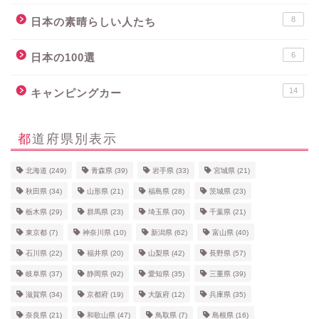
8
日本の素晴らしい人たち
6
日本の100選
14
キャンピングカー
都道府県別表示
北海道
(249)
青森県
(39)
岩手県
(33)
宮城県
(21)
秋田県
(34)
山形県
(21)
福島県
(28)
茨城県
(23)
栃木県
(29)
群馬県
(23)
埼玉県
(30)
千葉県
(21)
東京都
(7)
神奈川県
(10)
新潟県
(62)
富山県
(40)
石川県
(22)
福井県
(20)
山梨県
(42)
長野県
(57)
岐阜県
(37)
静岡県
(92)
愛知県
(35)
三重県
(39)
滋賀県
(34)
京都府
(19)
大阪府
(12)
兵庫県
(35)
奈良県
(21)
和歌山県
(47)
鳥取県
(7)
島根県
(16)