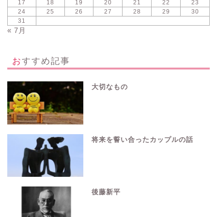
17
18
19
20
21
22
23
24
25
26
27
28
29
30
31
« 7月
おすすめ記事
大切なもの
将来を誓い合ったカップルの話
後藤新平