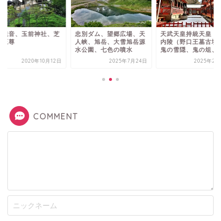
別ダム、望郷広場、天
天武天皇持統天皇 檜隈大
笠森観音、玉前神社
峡、旭岳、大雪旭岳源
内陵（野口王墓古墳）、
山仁王尊
公園、七色の噴水
鬼の雪隠、鬼の俎、亀...
2025年7月24日
2025年2月26日
2020年10
COMMENT