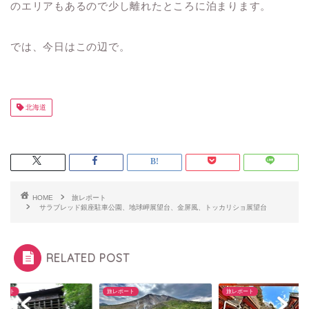
のエリアもあるので少し離れたところに泊まります。
では、今日はこの辺で。
北海道
HOME
旅レポート
サラブレッド銀座駐車公園、地球岬展望台、金屏風、トッカリショ展望台
RELATED POST
ポート
旅レポート
旅レポート