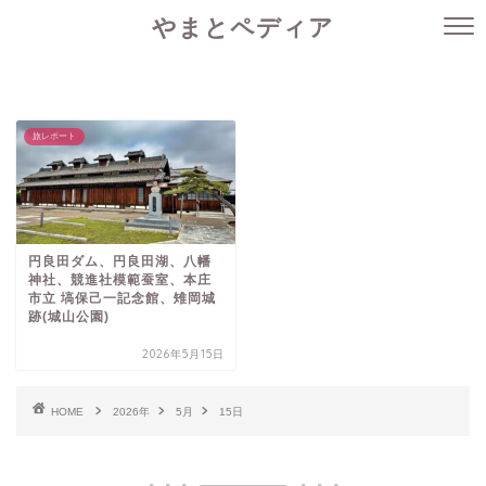
やまとペディア
旅レポート
円良田ダム、円良田湖、八幡
神社、競進社模範蚕室、本庄
市立 塙保己一記念館、雉岡城
跡(城山公園)
2026年5月15日
HOME
2026年
5月
15日