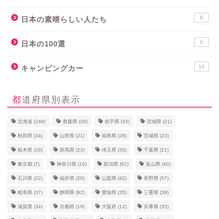
8
日本の素晴らしい人たち
6
日本の100選
14
キャンピングカー
都道府県別表示
北海道
(249)
青森県
(39)
岩手県
(33)
宮城県
(21)
秋田県
(34)
山形県
(21)
福島県
(28)
茨城県
(23)
栃木県
(29)
群馬県
(23)
埼玉県
(30)
千葉県
(21)
東京都
(7)
神奈川県
(10)
新潟県
(62)
富山県
(40)
石川県
(22)
福井県
(20)
山梨県
(42)
長野県
(57)
岐阜県
(37)
静岡県
(92)
愛知県
(35)
三重県
(39)
滋賀県
(34)
京都府
(19)
大阪府
(12)
兵庫県
(35)