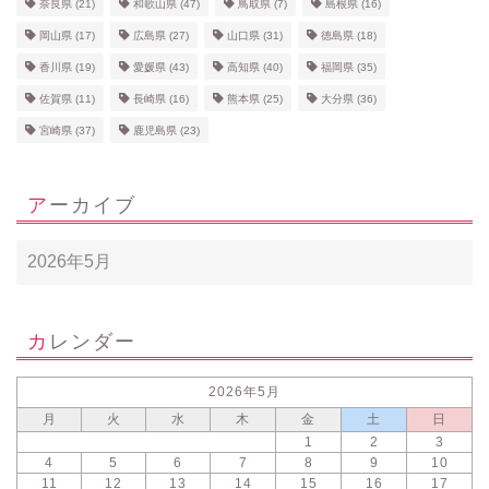
奈良県
(21)
和歌山県
(47)
鳥取県
(7)
島根県
(16)
岡山県
(17)
広島県
(27)
山口県
(31)
徳島県
(18)
香川県
(19)
愛媛県
(43)
高知県
(40)
福岡県
(35)
佐賀県
(11)
長崎県
(16)
熊本県
(25)
大分県
(36)
宮崎県
(37)
鹿児島県
(23)
アーカイブ
カレンダー
2026年5月
月
火
水
木
金
土
日
1
2
3
4
5
6
7
8
9
10
11
12
13
14
15
16
17