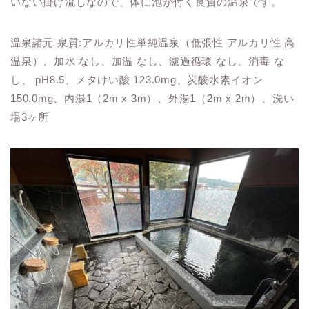
いない掛け流しなので、体に泡が付く良質の温泉です。
温泉諸元 泉質:アルカリ性単純温泉（低張性 アルカリ性 高
温泉）、加水 なし、加温 なし、濾過循環 なし、消毒 な
し、 pH8.5、メタけい酸 123.0mg、炭酸水素イオン
150.0mg、内湯1（2m x 3m）、外湯1（2m x 2m）、洗い
場3ヶ所