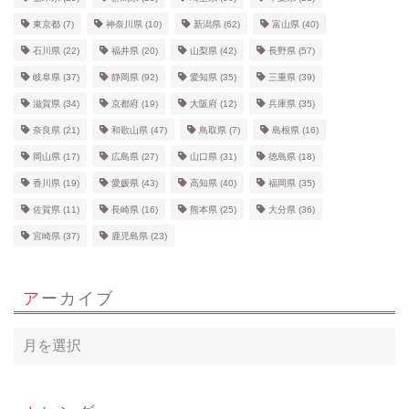
東京都
(7)
神奈川県
(10)
新潟県
(62)
富山県
(40)
石川県
(22)
福井県
(20)
山梨県
(42)
長野県
(57)
岐阜県
(37)
静岡県
(92)
愛知県
(35)
三重県
(39)
滋賀県
(34)
京都府
(19)
大阪府
(12)
兵庫県
(35)
奈良県
(21)
和歌山県
(47)
鳥取県
(7)
島根県
(16)
岡山県
(17)
広島県
(27)
山口県
(31)
徳島県
(18)
香川県
(19)
愛媛県
(43)
高知県
(40)
福岡県
(35)
佐賀県
(11)
長崎県
(16)
熊本県
(25)
大分県
(36)
宮崎県
(37)
鹿児島県
(23)
アーカイブ