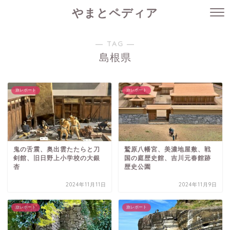
やまとペディア
― TAG ―
島根県
旅レポート
旅レポート
鬼の舌震、奥出雲たたらと刀
鷲原八幡宮、美濃地屋敷、戦
剣館、旧日野上小学校の大銀
国の庭歴史館、吉川元春館跡
杏
歴史公園
2024年11月11日
2024年11月9日
旅レポート
旅レポート