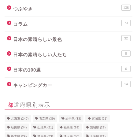
136
つぶやき
73
コラム
32
日本の素晴らしい景色
8
日本の素晴らしい人たち
6
日本の100選
14
キャンピングカー
都道府県別表示
北海道
(249)
青森県
(39)
岩手県
(33)
宮城県
(21)
秋田県
(34)
山形県
(21)
福島県
(28)
茨城県
(23)
栃木県
(29)
群馬県
(23)
埼玉県
(30)
千葉県
(21)