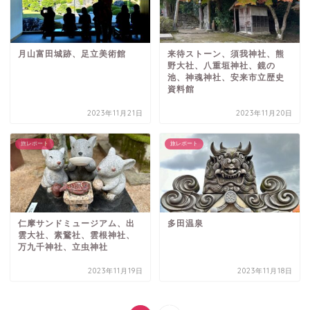
月山富田城跡、足立美術館
来待ストーン、須我神社、熊
野大社、八重垣神社、鏡の
池、神魂神社、安来市立歴史
資料館
2023年11月21日
2023年11月20日
旅レポート
旅レポート
仁摩サンドミュージアム、出
多田温泉
雲大社、素鵞社、雲根神社、
万九千神社、立虫神社
2023年11月19日
2023年11月18日