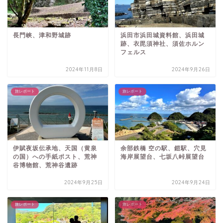
長門峡、津和野城跡
浜田市浜田城資料館、浜田城
跡、衣毘須神社、須佐ホルン
フェルス
2024年11月8日
2024年9月26日
旅レポート
旅レポート
伊賦夜坂伝承地、天国（黄泉
余部鉄橋 空の駅、鎧駅、穴見
の国）への手紙ポスト、荒神
海岸展望台、七坂八峠展望台
谷博物館、荒神谷遺跡
2024年9月25日
2024年9月24日
旅レポート
旅レポート