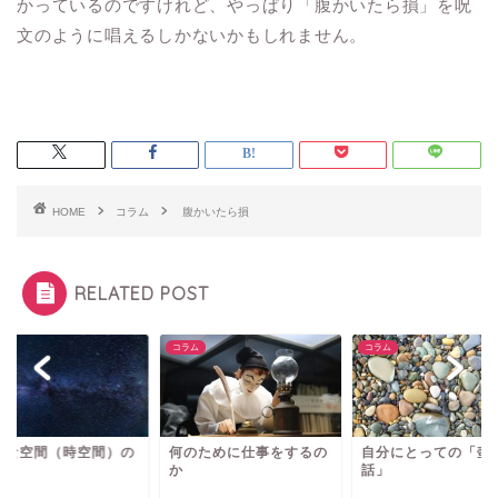
かっているのですけれど、やっぱり「腹かいたら損」を呪
文のように唱えるしかないかもしれません。
HOME
コラム
腹かいたら損
RELATED POST
ム
コラム
コラム
別な空間（時空間）の
何のために仕事をするの
自分にとっての「壺
在
か
話」