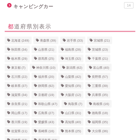
14
キャンピングカー
都道府県別表示
北海道
(249)
青森県
(39)
岩手県
(33)
宮城県
(21)
秋田県
(34)
山形県
(21)
福島県
(28)
茨城県
(23)
栃木県
(29)
群馬県
(25)
埼玉県
(32)
千葉県
(21)
東京都
(7)
神奈川県
(10)
新潟県
(62)
富山県
(40)
石川県
(22)
福井県
(20)
山梨県
(42)
長野県
(57)
岐阜県
(37)
静岡県
(92)
愛知県
(35)
三重県
(39)
滋賀県
(34)
京都府
(19)
大阪府
(12)
兵庫県
(35)
奈良県
(21)
和歌山県
(47)
鳥取県
(7)
島根県
(16)
岡山県
(17)
広島県
(27)
山口県
(31)
徳島県
(18)
香川県
(19)
愛媛県
(43)
高知県
(40)
福岡県
(35)
佐賀県
(11)
長崎県
(16)
熊本県
(25)
大分県
(36)