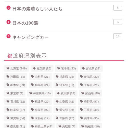
8
日本の素晴らしい人たち
6
日本の100選
14
キャンピングカー
都道府県別表示
北海道
(249)
青森県
(39)
岩手県
(33)
宮城県
(21)
秋田県
(34)
山形県
(21)
福島県
(28)
茨城県
(23)
栃木県
(29)
群馬県
(24)
埼玉県
(31)
千葉県
(21)
東京都
(7)
神奈川県
(10)
新潟県
(62)
富山県
(40)
石川県
(22)
福井県
(20)
山梨県
(42)
長野県
(57)
岐阜県
(37)
静岡県
(92)
愛知県
(35)
三重県
(39)
滋賀県
(34)
京都府
(19)
大阪府
(12)
兵庫県
(35)
奈良県
(21)
和歌山県
(47)
鳥取県
(7)
島根県
(16)