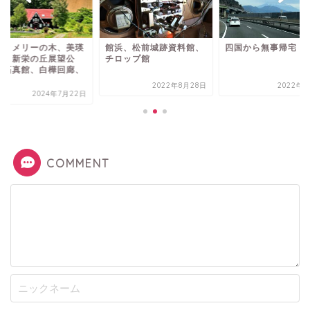
浜、松前城跡資料館、
四国から無事帰宅
ケンとメリーの木、
ロップ館
神社、新栄の丘展望
園、拓真館、白樺回
千...
2022年8月28日
2022年3月1日
2024年7月
COMMENT