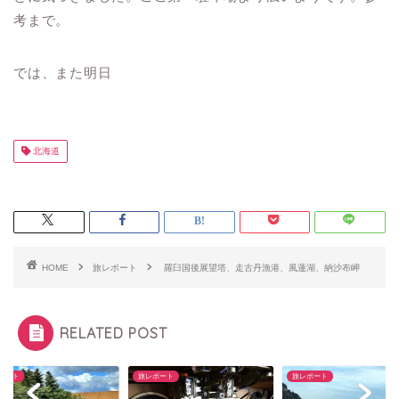
考まで。
では、また明日
北海道
HOME
旅レポート
羅臼国後展望塔、走古丹漁港、風蓮湖、納沙布岬
RELATED POST
ポート
旅レポート
旅レポート