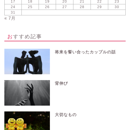
17
18
19
20
21
22
23
24
25
26
27
28
29
30
31
« 7月
おすすめ記事
将来を誓い合ったカップルの話
背伸び
大切なもの