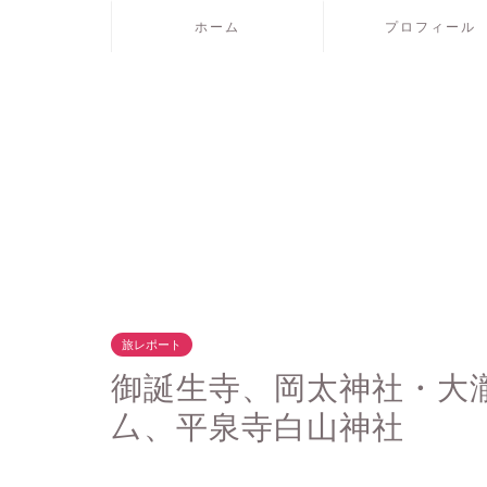
ホーム
プロフィール
旅レポート
御誕生寺、岡太神社・大瀧
厶、平泉寺白山神社