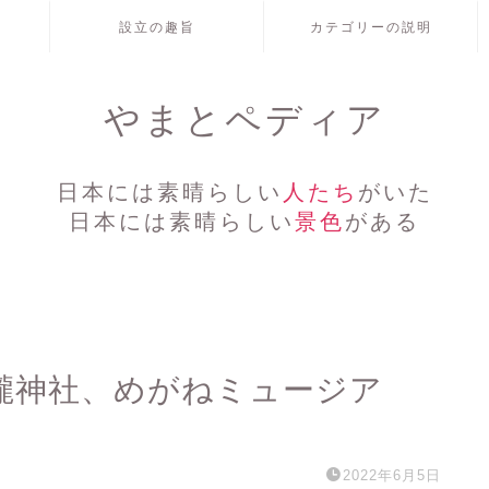
設立の趣旨
カテゴリーの説明
やまとペディア
日本には素晴らしい
人たち
がいた
日本には素晴らしい
景色
がある
神社、めがねミュージア
2022年6月5日