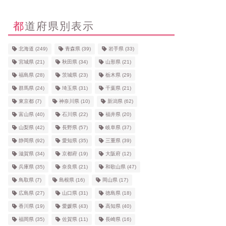
都道府県別表示
北海道
(249)
青森県
(39)
岩手県
(33)
宮城県
(21)
秋田県
(34)
山形県
(21)
福島県
(28)
茨城県
(23)
栃木県
(29)
群馬県
(24)
埼玉県
(31)
千葉県
(21)
東京都
(7)
神奈川県
(10)
新潟県
(62)
富山県
(40)
石川県
(22)
福井県
(20)
山梨県
(42)
長野県
(57)
岐阜県
(37)
静岡県
(92)
愛知県
(35)
三重県
(39)
滋賀県
(34)
京都府
(19)
大阪府
(12)
兵庫県
(35)
奈良県
(21)
和歌山県
(47)
鳥取県
(7)
島根県
(16)
岡山県
(17)
広島県
(27)
山口県
(31)
徳島県
(18)
香川県
(19)
愛媛県
(43)
高知県
(40)
福岡県
(35)
佐賀県
(11)
長崎県
(16)