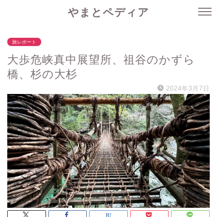
やまとペディア
旅レポート
大歩危峡真中展望所、祖谷のかずら
橋、杉の大杉
2024年3月7日