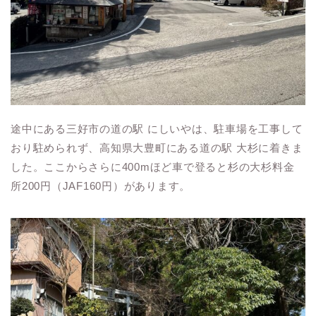
途中にある三好市の道の駅 にしいやは、駐車場を工事して
おり駐められず、高知県大豊町にある道の駅 大杉に着きま
した。ここからさらに400mほど車で登ると杉の大杉料金
所200円（JAF160円）があります。