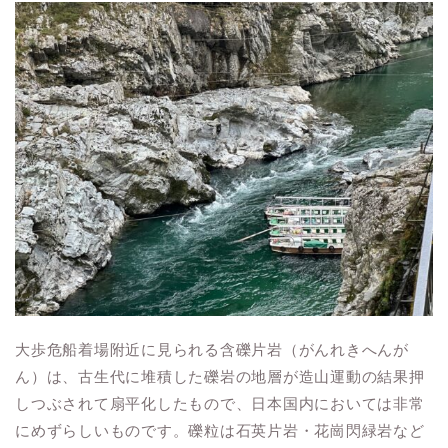
大歩危船着場附近に見られる含礫片岩（がんれきへんが
ん）は、古生代に堆積した礫岩の地層が造山運動の結果押
しつぶされて扇平化したもので、日本国内においては非常
にめずらしいものです。礫粒は石英片岩・花崗閃緑岩など