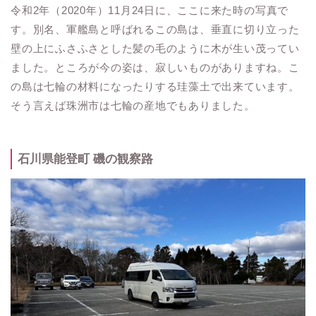
令和2年（2020年）11月24日に、ここに来た時の写真で
す。別名、軍艦島と呼ばれるこの島は、垂直に切り立った
壁の上にふさふさとした髪の毛のように木が生い茂ってい
ました。ところが今の姿は、寂しいものがありますね。こ
の島は七輪の材料になったりする珪藻土で出来ています。
そう言えば珠洲市は七輪の産地でもありました。
石川県能登町 磯の観察路