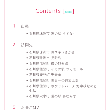
Contents
[
]
hide
出発
石川県珠洲市 道の駅 すずなり
訪問先
石川県珠洲市 倒スギ（さかさ）
石川県珠洲市 見附島
石川県能登町 磯の観察路
石川県能登町 イカの駅 つくモール
石川県能登町 千畳敷
石川県能登町 世界一の縄文土器
石川県能登町 ポケットパーク 海岸桟敷のと
七見
石川県穴水町 道の駅 あなみず
お昼ごはん