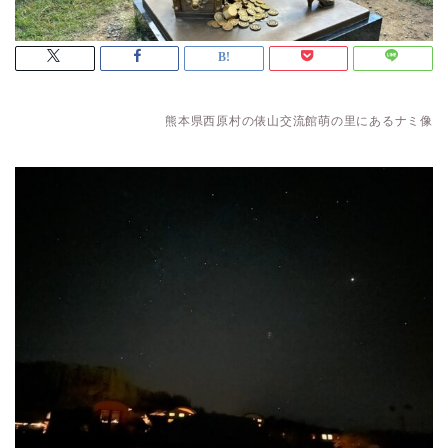
熊本県西原村の俵山交流館萌の里にあるナミ像