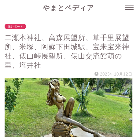
やまとペディア
旅レポート
二瀬本神社、高森展望所、草千里展望
所、米塚、阿蘇下田城駅、宝来宝来神
社、俵山峠展望所、俵山交流館萌の
里、塩井社
2023年10月12日