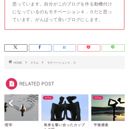
思っています。自分がこのブログを作る動機付け
になっているのもモチベーション４．０だと思っ
ています。がんばって良いブログにします。
HOME
コラム
モチベーション４．０
RELATED POST
ム
コラム
コラム
鴨の哲学
将来を誓い合ったカップ
平衡感覚