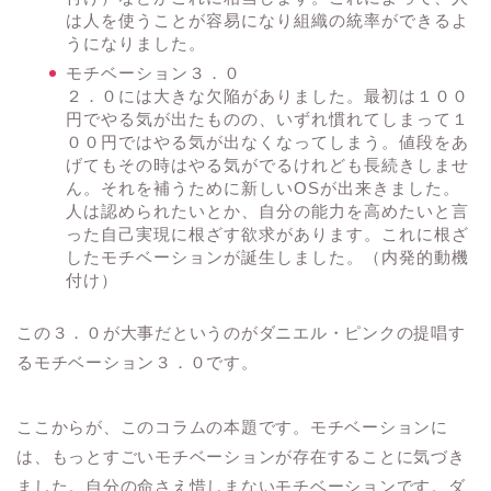
は人を使うことが容易になり組織の統率ができるよ
うになりました。
モチベーション３．０
２．０には大きな欠陥がありました。最初は１００
円でやる気が出たものの、いずれ慣れてしまって１
００円ではやる気が出なくなってしまう。値段をあ
げてもその時はやる気がでるけれども長続きしませ
ん。それを補うために新しいOSが出来きました。
人は認められたいとか、自分の能力を高めたいと言
った自己実現に根ざす欲求があります。これに根ざ
したモチベーションが誕生しました。（内発的動機
付け）
この３．０が大事だというのがダニエル・ピンクの提唱す
るモチベーション３．０です。
ここからが、このコラムの本題です。モチベーションに
は、もっとすごいモチベーションが存在することに気づき
ました。自分の命さえ惜しまないモチベーションです。ダ