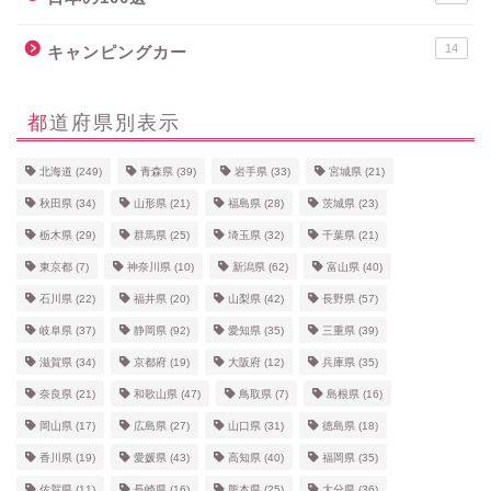
14
キャンピングカー
都道府県別表示
北海道
(249)
青森県
(39)
岩手県
(33)
宮城県
(21)
秋田県
(34)
山形県
(21)
福島県
(28)
茨城県
(23)
栃木県
(29)
群馬県
(25)
埼玉県
(32)
千葉県
(21)
東京都
(7)
神奈川県
(10)
新潟県
(62)
富山県
(40)
石川県
(22)
福井県
(20)
山梨県
(42)
長野県
(57)
岐阜県
(37)
静岡県
(92)
愛知県
(35)
三重県
(39)
滋賀県
(34)
京都府
(19)
大阪府
(12)
兵庫県
(35)
奈良県
(21)
和歌山県
(47)
鳥取県
(7)
島根県
(16)
岡山県
(17)
広島県
(27)
山口県
(31)
徳島県
(18)
香川県
(19)
愛媛県
(43)
高知県
(40)
福岡県
(35)
佐賀県
(11)
長崎県
(16)
熊本県
(25)
大分県
(36)