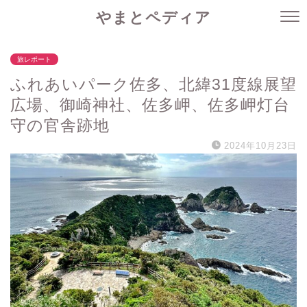
やまとペディア
旅レポート
ふれあいパーク佐多、北緯31度線展望
広場、御崎神社、佐多岬、佐多岬灯台
守の官舎跡地
2024年10月23日