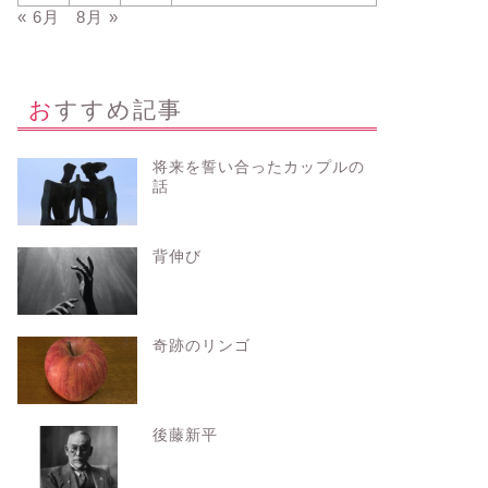
« 6月
8月 »
おすすめ記事
将来を誓い合ったカップルの
話
背伸び
奇跡のリンゴ
後藤新平