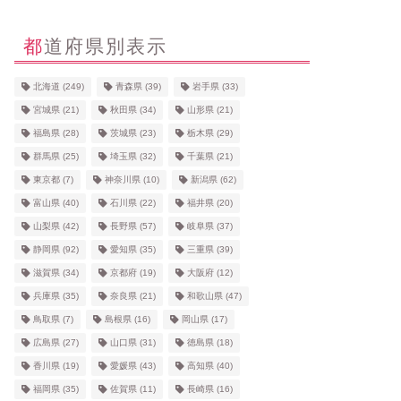
都道府県別表示
北海道
(249)
青森県
(39)
岩手県
(33)
宮城県
(21)
秋田県
(34)
山形県
(21)
福島県
(28)
茨城県
(23)
栃木県
(29)
群馬県
(25)
埼玉県
(32)
千葉県
(21)
東京都
(7)
神奈川県
(10)
新潟県
(62)
富山県
(40)
石川県
(22)
福井県
(20)
山梨県
(42)
長野県
(57)
岐阜県
(37)
静岡県
(92)
愛知県
(35)
三重県
(39)
滋賀県
(34)
京都府
(19)
大阪府
(12)
兵庫県
(35)
奈良県
(21)
和歌山県
(47)
鳥取県
(7)
島根県
(16)
岡山県
(17)
広島県
(27)
山口県
(31)
徳島県
(18)
香川県
(19)
愛媛県
(43)
高知県
(40)
福岡県
(35)
佐賀県
(11)
長崎県
(16)