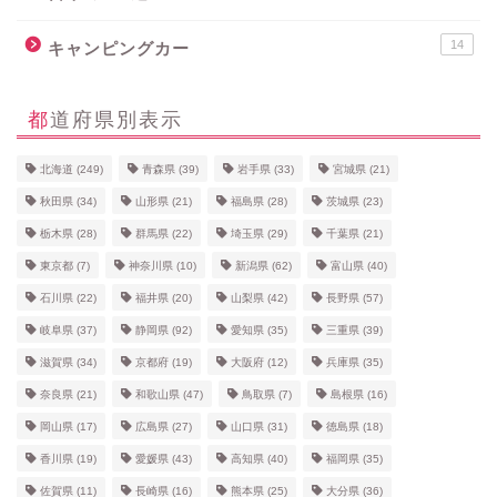
14
キャンピングカー
都道府県別表示
北海道
(249)
青森県
(39)
岩手県
(33)
宮城県
(21)
秋田県
(34)
山形県
(21)
福島県
(28)
茨城県
(23)
栃木県
(28)
群馬県
(22)
埼玉県
(29)
千葉県
(21)
東京都
(7)
神奈川県
(10)
新潟県
(62)
富山県
(40)
石川県
(22)
福井県
(20)
山梨県
(42)
長野県
(57)
岐阜県
(37)
静岡県
(92)
愛知県
(35)
三重県
(39)
滋賀県
(34)
京都府
(19)
大阪府
(12)
兵庫県
(35)
奈良県
(21)
和歌山県
(47)
鳥取県
(7)
島根県
(16)
岡山県
(17)
広島県
(27)
山口県
(31)
徳島県
(18)
香川県
(19)
愛媛県
(43)
高知県
(40)
福岡県
(35)
佐賀県
(11)
長崎県
(16)
熊本県
(25)
大分県
(36)