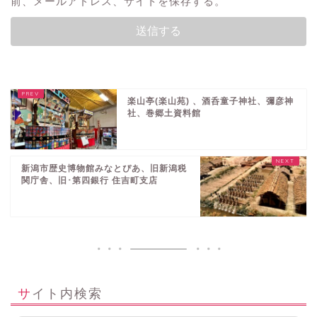
前、メールアドレス、サイトを保存する。
楽山亭(楽山苑) 、酒呑童子神社、彌彦神
社、巻郷土資料館
新潟市歴史博物館みなとぴあ、旧新潟税
関庁舎、旧･第四銀行 住吉町支店
サイト内検索