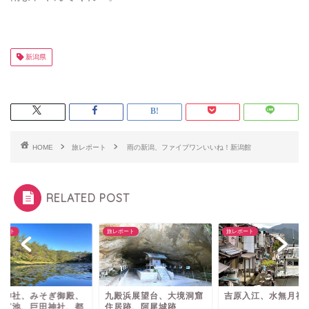
新潟県
HOME
旅レポート
雨の新潟、ファイブワンいいね！新潟館
RELATED POST
ポート
旅レポート
旅レポート
田神社、みそぎ御殿、
九殿浜展望台、大境洞窟
吉原入江、水無月神
そぎ池、巨田神社、都
住居跡、阿尾城跡