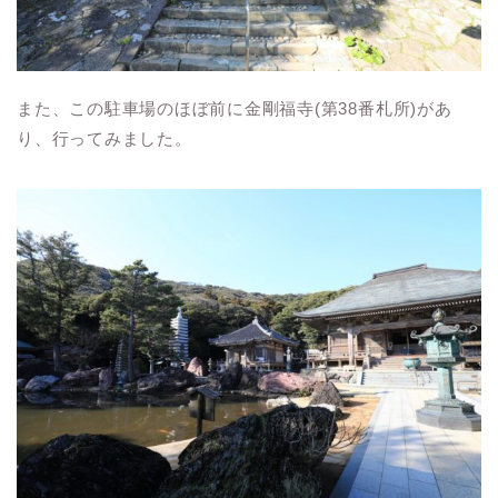
また、この駐車場のほぼ前に金剛福寺
(
第
38
番札所
)があ
り、行ってみました。