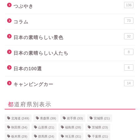
136
つぶやき
73
コラム
32
日本の素晴らしい景色
8
日本の素晴らしい人たち
6
日本の100選
14
キャンピングカー
都道府県別表示
北海道
(249)
青森県
(39)
岩手県
(33)
宮城県
(21)
秋田県
(34)
山形県
(21)
福島県
(28)
茨城県
(23)
栃木県
(29)
群馬県
(24)
埼玉県
(31)
千葉県
(21)