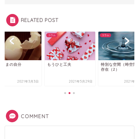
RELATED POST
ム
コラム
コラム
のままの自分
もうひと工夫
特別な空間（時空間
存在（2）
2021年3月3日
2021年5月29日
2021年2
COMMENT