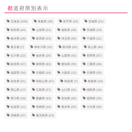
都道府県別表示
北海道
(249)
青森県
(39)
岩手県
(33)
宮城県
(21)
秋田県
(34)
山形県
(21)
福島県
(28)
茨城県
(23)
栃木県
(29)
群馬県
(23)
埼玉県
(30)
千葉県
(21)
東京都
(7)
神奈川県
(10)
新潟県
(62)
富山県
(40)
石川県
(22)
福井県
(20)
山梨県
(42)
長野県
(57)
岐阜県
(37)
静岡県
(92)
愛知県
(35)
三重県
(39)
滋賀県
(34)
京都府
(19)
大阪府
(12)
兵庫県
(35)
奈良県
(21)
和歌山県
(47)
鳥取県
(7)
島根県
(16)
岡山県
(17)
広島県
(27)
山口県
(31)
徳島県
(18)
香川県
(19)
愛媛県
(43)
高知県
(40)
福岡県
(35)
佐賀県
(11)
長崎県
(16)
熊本県
(25)
大分県
(36)
宮崎県
(37)
鹿児島県
(23)