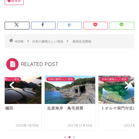
岐阜県
HOME
日本の素晴らしい景色
根尾谷淡墨桜
RELATED POST
の素晴らしい景色
日本の素晴らしい景色
日本の素晴らしい景色
部の棚田
志原海岸・鳥毛洞窟
トオルマ洞門付近の
2020年1月10日
2021年12月16日
2022年3