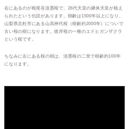
右にあるのが根尾谷淡墨桜で、26代天皇の継体天皇が植え
られたという伝説があります。樹齢は1500年以上になり、
山梨県北杜市にある山高神代桜（樹齢約2000年）についで
古い桜の樹になります。彼岸桜の一種のエドヒガンザクラ
という桜です。
ちなみに左にある桜の樹は、淡墨桜の二世で樹齢約100年
になります。