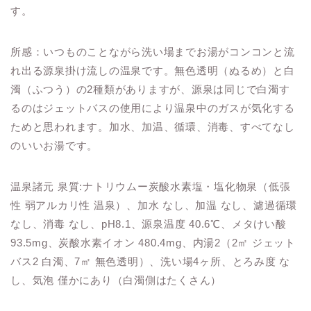
す。
所感：いつものことながら洗い場までお湯がコンコンと流
れ出る源泉掛け流しの温泉です。無色透明（ぬるめ）と白
濁（ふつう）の2種類がありますが、源泉は同じで白濁す
るのはジェットバスの使用により温泉中のガスが気化する
ためと思われます。加水、加温、循環、消毒、すべてなし
のいいお湯です。
温泉諸元 泉質
:
ナトリウムー炭酸水素塩・塩化物泉（低張
性 弱アルカリ性 温泉）、加水 なし、加温 なし、濾過循環
なし、消毒 なし、
pH8.1
、源泉温度 40.6℃、メタけい酸
93.5mg
、炭酸水素イオン
480.4mg
、内湯
2
（
2
㎡ ジェット
バス
2
白濁、
7
㎡ 無色透明）、洗い場
4
ヶ所、とろみ度 な
し、気泡 僅かにあり（白濁側はたくさん）