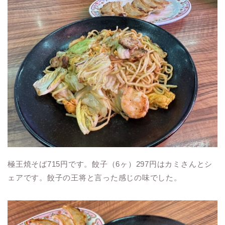
極王焼そば715円です。餃子（6ヶ）297円はカミさんとシ
ェアです。餃子の王将と言った感じの味でした。