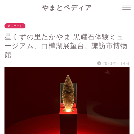
やまとペディア
旅レポート
星くずの里たかやま 黒耀石体験ミュ
ージアム、白樺湖展望台、諏訪市博物
館
2023年8月4日