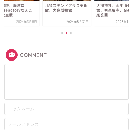
須ステンドグラス美術
大瀧神社、金生山化石
岡豊城跡、海洋堂
、大麻博物館
館、明星輪寺、金生山岩
SpaceFactoryなん
巣公園
く、絵金蔵
2024年8月31日
2023年11月26日
2024年3
COMMENT