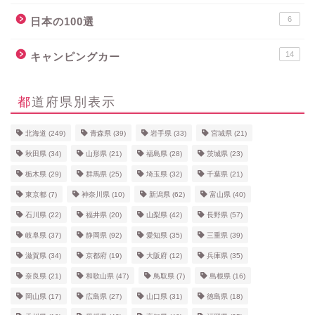
6
日本の100選
14
キャンピングカー
都道府県別表示
北海道
(249)
青森県
(39)
岩手県
(33)
宮城県
(21)
秋田県
(34)
山形県
(21)
福島県
(28)
茨城県
(23)
栃木県
(29)
群馬県
(25)
埼玉県
(32)
千葉県
(21)
東京都
(7)
神奈川県
(10)
新潟県
(62)
富山県
(40)
石川県
(22)
福井県
(20)
山梨県
(42)
長野県
(57)
岐阜県
(37)
静岡県
(92)
愛知県
(35)
三重県
(39)
滋賀県
(34)
京都府
(19)
大阪府
(12)
兵庫県
(35)
奈良県
(21)
和歌山県
(47)
鳥取県
(7)
島根県
(16)
岡山県
(17)
広島県
(27)
山口県
(31)
徳島県
(18)