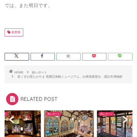
では、また明日です。
長野県
HOME
旅レポート
星くずの里たかやま 黒耀石体験ミュージアム、白樺湖展望台、諏訪市博物館
RELATED POST
ポート
旅レポート
旅レポート