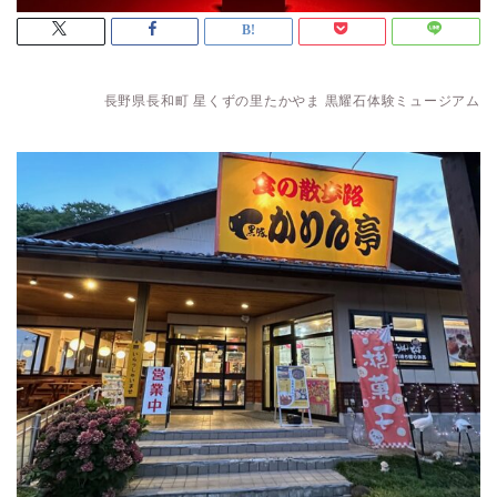
長野県長和町 星くずの里たかやま 黒耀石体験ミュージアム