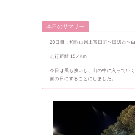
本日のサマリー
20日目：和歌山県上富田町〜田辺市〜
走行距離 15.4Km
今日は風も強いし、山の中に入ってい
書の日にすることにしました。