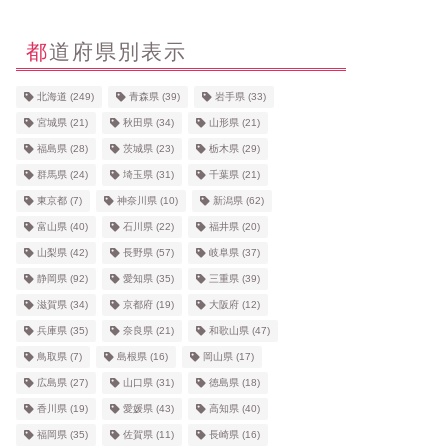
都道府県別表示
北海道
(249)
青森県
(39)
岩手県
(33)
宮城県
(21)
秋田県
(34)
山形県
(21)
福島県
(28)
茨城県
(23)
栃木県
(29)
群馬県
(24)
埼玉県
(31)
千葉県
(21)
東京都
(7)
神奈川県
(10)
新潟県
(62)
富山県
(40)
石川県
(22)
福井県
(20)
山梨県
(42)
長野県
(57)
岐阜県
(37)
静岡県
(92)
愛知県
(35)
三重県
(39)
滋賀県
(34)
京都府
(19)
大阪府
(12)
兵庫県
(35)
奈良県
(21)
和歌山県
(47)
鳥取県
(7)
島根県
(16)
岡山県
(17)
広島県
(27)
山口県
(31)
徳島県
(18)
香川県
(19)
愛媛県
(43)
高知県
(40)
福岡県
(35)
佐賀県
(11)
長崎県
(16)