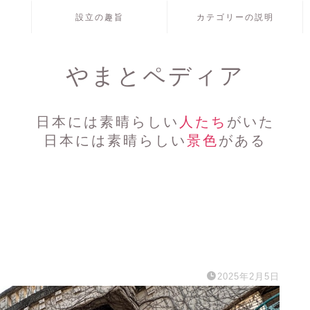
設立の趣旨
カテゴリーの説明
やまとペディア
日本には素晴らしい
人たち
がいた
日本には素晴らしい
景色
がある
2025年2月5日