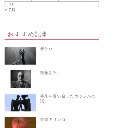
31
« 7月
おすすめ記事
背伸び
後藤新平
将来を誓い合ったカップルの
話
奇跡のリンゴ