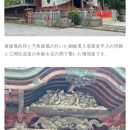
唐破風向拝と千鳥破風の付いた銅板葺入母屋造平入の拝殿
と三間社流造の本殿を石の間で繋いだ権現造です。