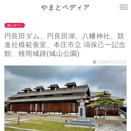
やまとペディア
旅レポート
円良田ダム、円良田湖、八幡神社、競
進社模範蚕室、本庄市立 塙保己一記念
館、雉岡城跡(城山公園)
2026年5月15日