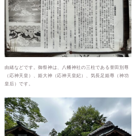
由緒などです。御祭神は、八幡神社の三柱である誉田別尊
（応神天皇）、姫大神（応神天皇妃）、気長足姫尊（神功
皇后）です。