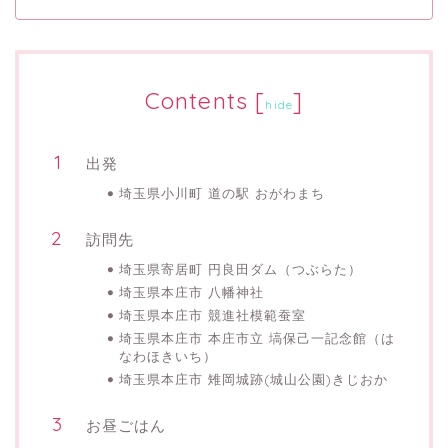
Contents
[
]
hide
出発
埼玉県小川町 道の駅 おがわまち
訪問先
埼玉県寄居町 円良田ダム（つぶらた）
埼玉県本庄市 八幡神社
埼玉県本庄市 競進社模範蚕室
埼玉県本庄市 本庄市立 塙保己一記念館（は
なわほきいち）
埼玉県本庄市 雉岡城跡(城山公園)きじおか
お昼ごはん