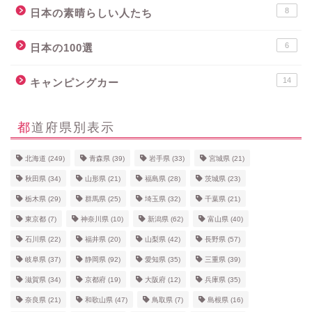
8
日本の素晴らしい人たち
6
日本の100選
14
キャンピングカー
都道府県別表示
北海道
(249)
青森県
(39)
岩手県
(33)
宮城県
(21)
秋田県
(34)
山形県
(21)
福島県
(28)
茨城県
(23)
栃木県
(29)
群馬県
(25)
埼玉県
(32)
千葉県
(21)
東京都
(7)
神奈川県
(10)
新潟県
(62)
富山県
(40)
石川県
(22)
福井県
(20)
山梨県
(42)
長野県
(57)
岐阜県
(37)
静岡県
(92)
愛知県
(35)
三重県
(39)
滋賀県
(34)
京都府
(19)
大阪府
(12)
兵庫県
(35)
奈良県
(21)
和歌山県
(47)
鳥取県
(7)
島根県
(16)