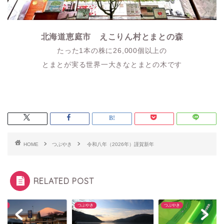
北海道恵庭市 えこりん村とまとの森
たった1本の株に26,000個以上の
とまとが実る世界一大きなとまとの木です
HOME
つぶやき
令和八年（2026年）謹賀新年
RELATED POST
やき
つぶやき
つぶやき