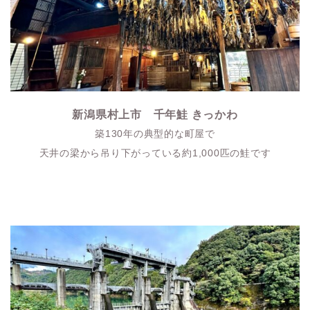
新潟県村上市 千年鮭 きっかわ
築130年の典型的な町屋で
天井の梁から吊り下がっている約1,000匹の鮭です