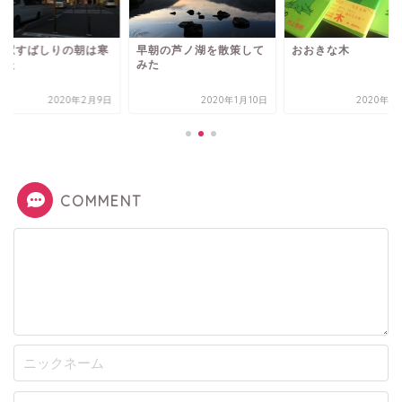
の駅すばしりの朝は寒
早朝の芦ノ湖を散策して
おおきな木
った
みた
2020年2月9日
2020年1月10日
2020年4
COMMENT