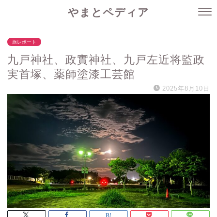
やまとペディア
旅レポート
九戸神社、政實神社、九戸左近将監政
実首塚、薬師塗漆工芸館
2025年8月10日