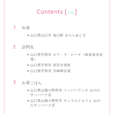
Contents
[
]
hide
出発
山口県山口市 道の駅 きららあじす
訪問先
山口県宇部市 キワ・ラ・ビーチ（岐波海水浴
場）
山口県宇部市 若宮古墳群
山口県宇部市 月崎岬古墳
お昼ごはん
山口県山陽小野田市 ペッパーランチ おのだ
サンパーク店
山口県山陽小野田市 サンマルクカフェ おの
だサンパーク店