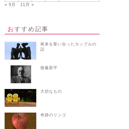
« 9月
11月 »
おすすめ記事
将来を誓い合ったカップルの
話
後藤新平
大切なもの
奇跡のリンゴ