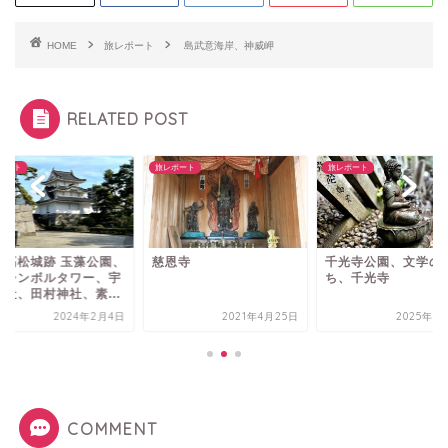
HOME
旅レポート
島武意海岸、神威岬
RELATED POST
ポート
旅レポート
旅レポート
恩寺
千光寺公園、文学のこみ
史跡高松城跡 玉藻公
ち、千光寺
高松シンボルタワー
都伎社、田村神社、素.
2021年4月25日
2025年10月4日
2024年2
COMMENT