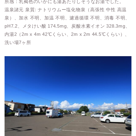
所感：乳褐色のいかにも湯あたりしそうなお湯でした。
温泉諸元 泉質
:
ナトリウムー塩化物泉（高張性 中性 高温
泉）、加水 不明、加温 不明、濾過循環 不明、消毒 不明、
pH7.2
、メタけい酸
174.5mg
、炭酸水素イオン
328.3mg
、
内湯
2
（
2m x 4m 42℃
くらい、
2m x 2m 44.5℃
くらい）、
洗い場
7
ヶ所