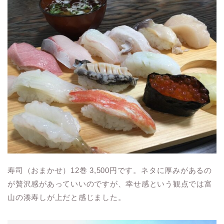
寿司（おまかせ）
12
巻
3,500
円です。ネタに厚みがあるの
が贅沢感があっていいのですが、幸せ感という観点では富
山の湊寿しが上だと感じました。