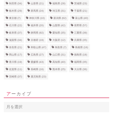
秋田県
(34)
山形県
(21)
福島県
(28)
茨城県
(23)
栃木県
(29)
群馬県
(24)
埼玉県
(31)
千葉県
(21)
東京都
(7)
神奈川県
(10)
新潟県
(62)
富山県
(40)
石川県
(22)
福井県
(20)
山梨県
(42)
長野県
(57)
岐阜県
(37)
静岡県
(92)
愛知県
(35)
三重県
(39)
滋賀県
(34)
京都府
(19)
大阪府
(12)
兵庫県
(35)
奈良県
(21)
和歌山県
(47)
鳥取県
(7)
島根県
(16)
岡山県
(17)
広島県
(27)
山口県
(31)
徳島県
(18)
香川県
(19)
愛媛県
(43)
高知県
(40)
福岡県
(35)
佐賀県
(11)
長崎県
(16)
熊本県
(25)
大分県
(36)
宮崎県
(37)
鹿児島県
(23)
アーカイブ