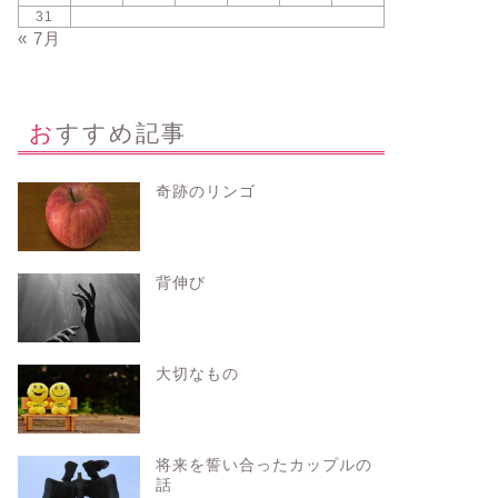
31
« 7月
おすすめ記事
奇跡のリンゴ
背伸び
大切なもの
将来を誓い合ったカップルの
話