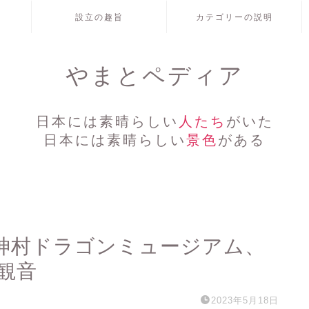
設立の趣旨
カテゴリーの説明
やまとペディア
日本には素晴らしい
人たち
がいた
日本には素晴らしい
景色
がある
神村ドラゴンミュージアム、
観音
2023年5月18日