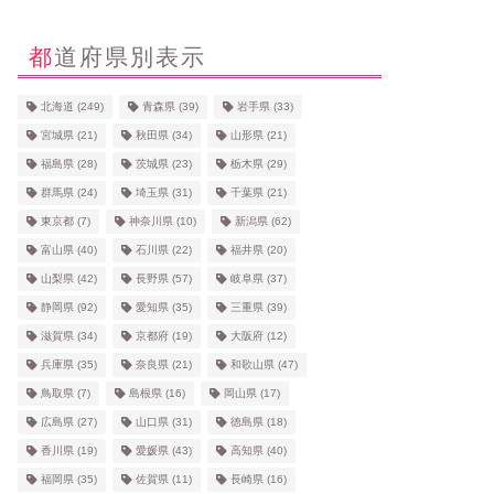
都道府県別表示
北海道
(249)
青森県
(39)
岩手県
(33)
宮城県
(21)
秋田県
(34)
山形県
(21)
福島県
(28)
茨城県
(23)
栃木県
(29)
群馬県
(24)
埼玉県
(31)
千葉県
(21)
東京都
(7)
神奈川県
(10)
新潟県
(62)
富山県
(40)
石川県
(22)
福井県
(20)
山梨県
(42)
長野県
(57)
岐阜県
(37)
静岡県
(92)
愛知県
(35)
三重県
(39)
滋賀県
(34)
京都府
(19)
大阪府
(12)
兵庫県
(35)
奈良県
(21)
和歌山県
(47)
鳥取県
(7)
島根県
(16)
岡山県
(17)
広島県
(27)
山口県
(31)
徳島県
(18)
香川県
(19)
愛媛県
(43)
高知県
(40)
福岡県
(35)
佐賀県
(11)
長崎県
(16)