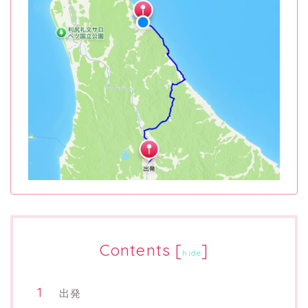
Contents
[
]
hide
出発